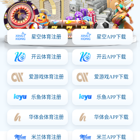
创立初心与品牌愿景
自创立之初，星空体育下载就确立了“科技驱动体育创新”的
发展方向，融合赛事直播、数据分析与观赛互动体验，打造
兼具专业性与沉浸感的体育平台。 我们希望通过技术力量
让星空体育下载等体育内容更便捷、更智能地触达全球用
户。