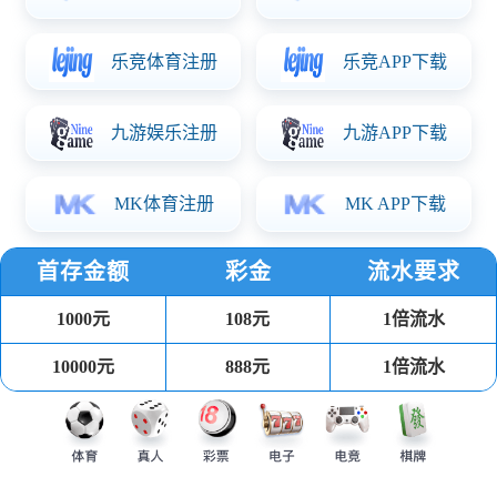
平台技术与服务能力
平台构建了一套高可用的全终端直播服务架构，集成智能风
控、秒级加载、多节点加速等核心技术，确保不同区域用户
都能流畅体验体育赛事。 同时，星空体育下载提供全天候
客服支持与数据同步，致力于打造值得信赖的观赛首选平
台。